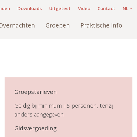
uiden
Downloads
Uitgetest
Video
Contact
NL
×
Overnachten
Groepen
Praktische info
Groepstarieven
Geldig bij minimum 15 personen, tenzij
anders aangegeven
Gidsvergoeding