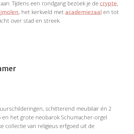
taan. Tijdens een rondgang bezoek je de
crypte
,
ijmolen
, het kerkveld met
academiezaal
en tot
icht over stad en streek.
amer
muurschilderingen, schitterend meubilair én 2
74) en het grote neobarok Schumacher-orgel
 collectie van religieus erfgoed uit de